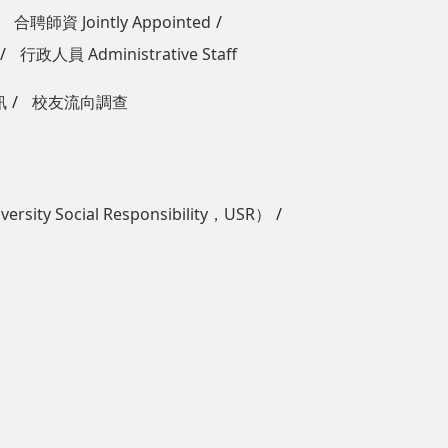
合聘師資 Jointly Appointed
行政人員 Administrative Staff
訊
校友流向調查
ity Social Responsibility，USR）