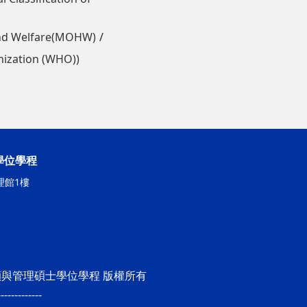
nd Welfare(MOHW)
zation (WHO))
學位學程
理館1樓
期照顧與管理碩士學位學程 版權所有
-------------