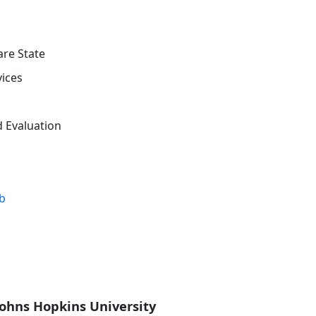
e State
ices
 Evaluation
b
Johns Hopkins University