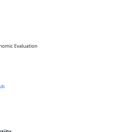
omic Evaluation
ub
rsity