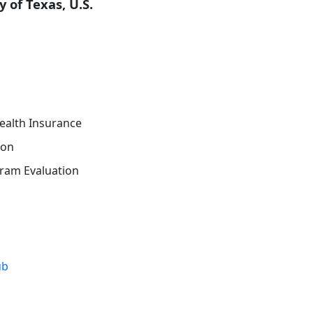
 of Texas, U.S.
th Insurance
on
am Evaluation
ub