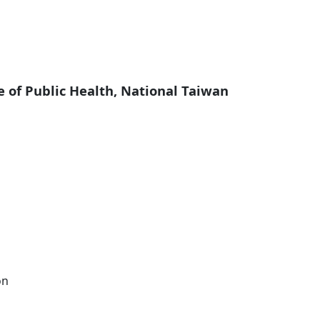
ute of Public Health, National Taiwan
on