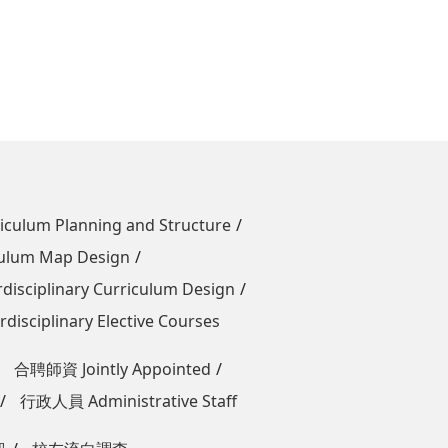
um Planning and Structure
um Map Design
iplinary Curriculum Design
ciplinary Elective Courses
合聘師資 Jointly Appointed
行政人員 Administrative Staff