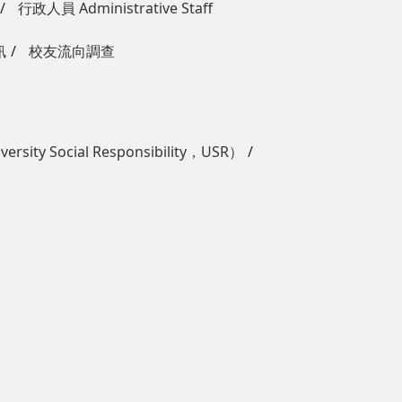
行政人員 Administrative Staff
訊
校友流向調查
ity Social Responsibility，USR）