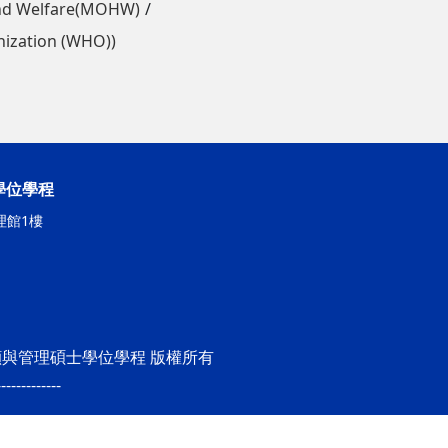
nd Welfare(MOHW)
zation (WHO))
學位學程
理館1樓
期照顧與管理碩士學位學程 版權所有
-------------