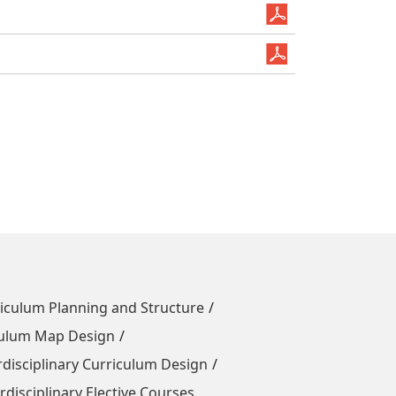
um Planning and Structure
um Map Design
iplinary Curriculum Design
ciplinary Elective Courses