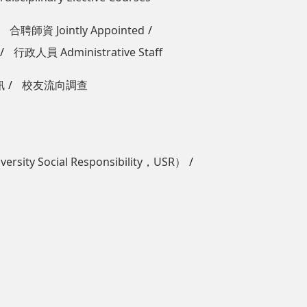
合聘師資 Jointly Appointed
行政人員 Administrative Staff
訊
校友流向調查
ity Social Responsibility，USR）